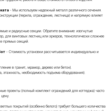
оката
- Мы используем надежный металл различного сечения.
онструкции (перила, ограждение, лестница) и напрямую влияет
мые и радиусные секции. Обратите внимание: изогнутые
ер, для винтовых лестниц или эркеров, технологически сложнее
же прямых секций.
бот
- Стоимость установки рассчитывается индивидуально и
пление в гранит, мрамор, дерево или бетон).
та, этажность, необходимость подъема оборудования).
ные проекты (полный комплект ограждений для коттеджа) часто
 цену.
ветлых покрытий (особенно белого) требует большего количества