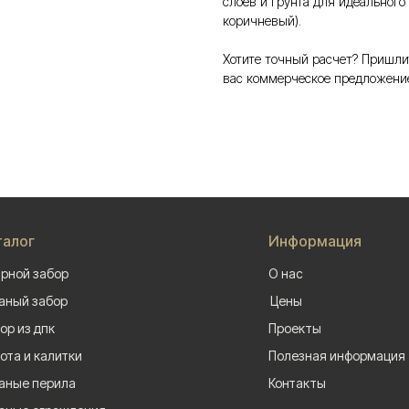
слоев и грунта для идеального
коричневый).
Хотите точный расчет? Пришли
вас коммерческое предложени
талог
Информация
рной забор
О нас
аный забор
Цены
ор из дпк
Проекты
ота и калитки
Полезная информация
аные перила
Контакты