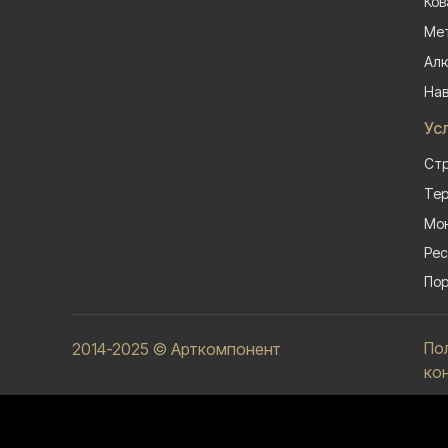
Ков
Мет
Алю
На
Ус
Стр
Тер
Мон
Рес
Пор
По
2014-2025 © Арткомпонент
ко