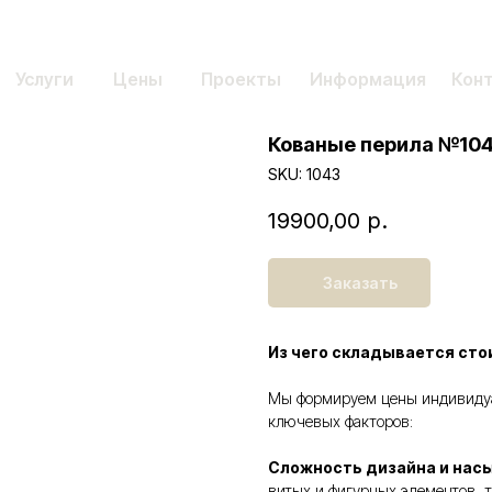
Услуги
Цены
Проекты
Информация
Кон
Кованые перила №10
SKU:
1043
19900,00
р.
Заказать
Из чего складывается сто
Мы формируем цены индивидуал
ключевых факторов:
Сложность дизайна и нас
витых и фигурных элементов, т