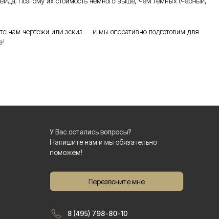
 вида, поэтому их стоимость немного выше, чем темных (черный,
те нам чертежи или эскиз — и мы оперативно подготовим для
е!
У Вас остались вопросы?
Напишите нам и мы обязательно
поможем!
Перезвоните мне
8 (495) 798-80-10