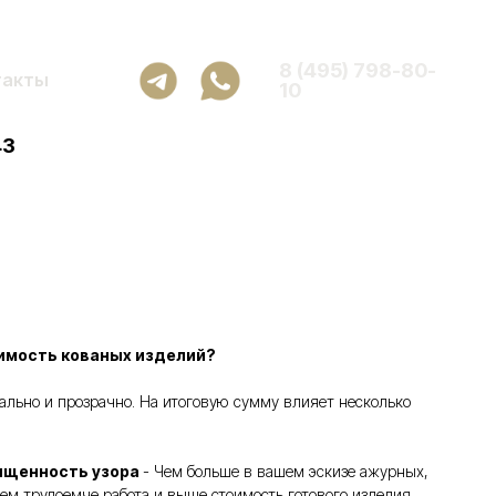
8 (495) 798-80-
такты
10
43
имость кованых изделий?
ьно и прозрачно. На итоговую сумму влияет несколько
ыщенность узора
- Чем больше в вашем эскизе ажурных,
ем трудоемче работа и выше стоимость готового изделия.