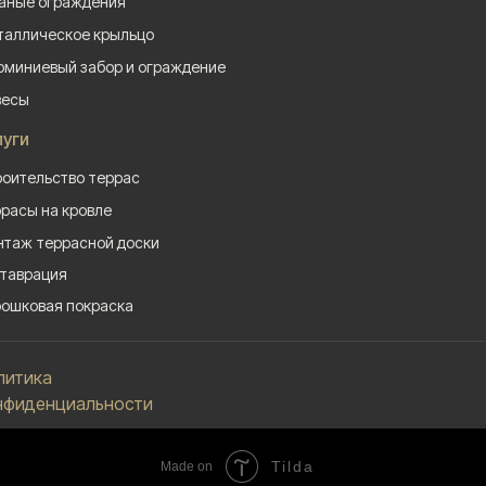
аные ограждения
аллическое крыльцо
миниевый забор и ограждение
весы
луги
оительство террас
расы на кровле
таж террасной доски
таврация
ошковая покраска
литика
нфиденциальности
Tilda
Made on