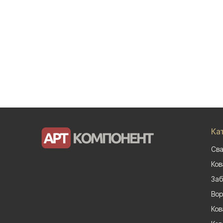
Ка
Сва
Ков
Заб
Вор
Ков