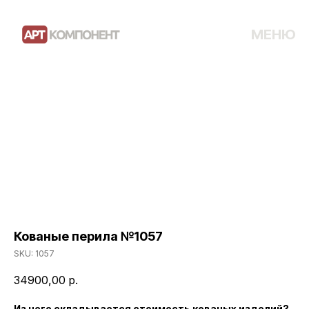
МЕНЮ
Кованые перила №1057
SKU:
1057
34900,00
р.
Из чего складывается стоимость кованых изделий?