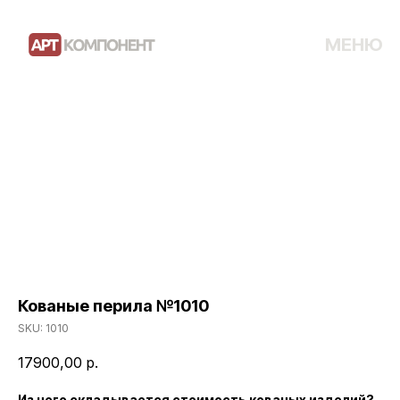
МЕНЮ
Кованые перила №1010
SKU:
1010
17900,00
р.
Из чего складывается стоимость кованых изделий?