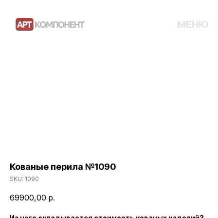
МЕНЮ
Кованые перила №1090
SKU:
1090
69900,00
р.
Из чего складывается стоимость кованых изделий?