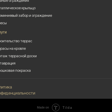
аные ограждения
аллическое крыльцо
миниевый забор и ограждение
весы
луги
оительство террас
расы на кровле
таж террасной доски
таврация
ошковая покраска
литика
нфиденциальности
Tilda
Made on