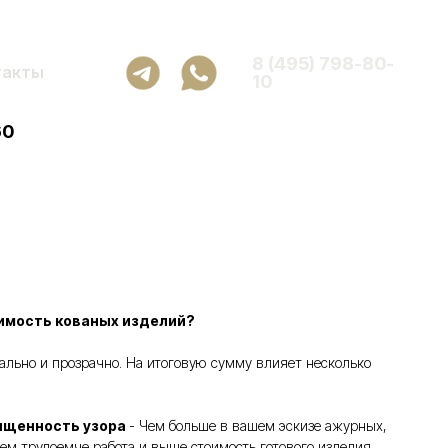
8 (495) 798-80-
такты
10
60
имость кованых изделий?
ьно и прозрачно. На итоговую сумму влияет несколько
ыщенность узора
- Чем больше в вашем эскизе ажурных,
ем трудоемче работа и выше стоимость готового изделия.