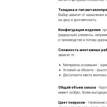
Толщина и тип металлопр
Выбор зависит от назначения к
на цену и долговечность.
Конфигурация изделия:
пря
(радиусные) элементы, наприм
в производстве и потому доро
Сложность монтажных ра
зависит от:
Материала основания - (кре
Условий на объекте - (высо
Доступности места монтажа.
Общий объем заказа
- Круп
имеют особую, более выгодную
Цвет покраски
- Нанесение с