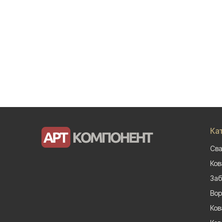
Ка
Сва
Ков
Заб
Вор
Ков