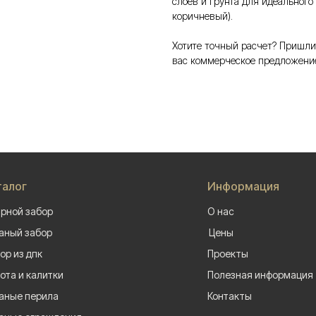
слоев и грунта для идеального
коричневый).
Хотите точный расчет? Пришли
вас коммерческое предложени
талог
Информация
рной забор
О нас
аный забор
Цены
ор из дпк
Проекты
ота и калитки
Полезная информация
аные перила
Контакты