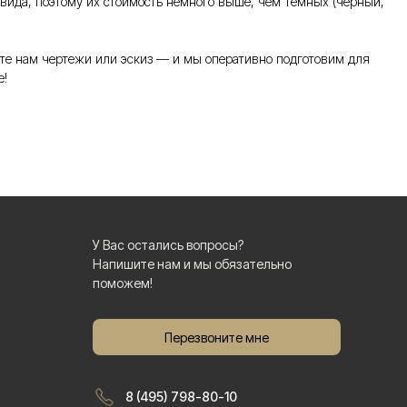
 вида, поэтому их стоимость немного выше, чем темных (черный,
те нам чертежи или эскиз — и мы оперативно подготовим для
е!
У Вас остались вопросы?
Напишите нам и мы обязательно
поможем!
Перезвоните мне
8 (495) 798-80-10