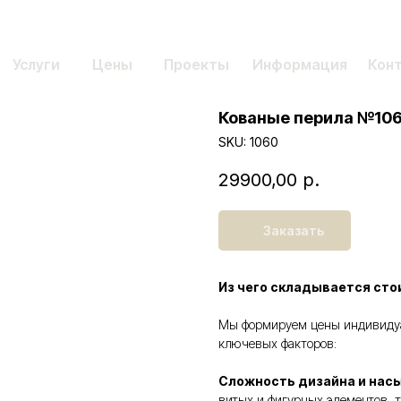
Услуги
Цены
Проекты
Информация
Кон
Кованые перила №10
SKU:
1060
29900,00
р.
Заказать
Из чего складывается сто
Мы формируем цены индивидуал
ключевых факторов:
Сложность дизайна и нас
витых и фигурных элементов, т