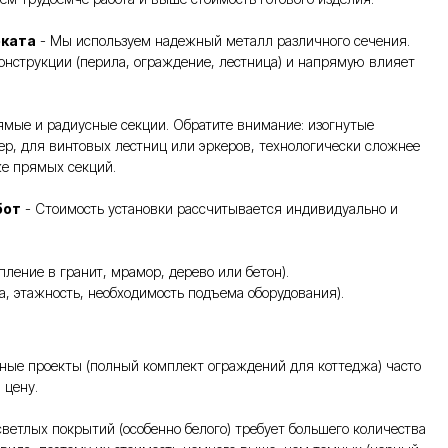
оката
- Мы используем надежный металл различного сечения.
онструкции (перила, ограждение, лестница) и напрямую влияет
мые и радиусные секции. Обратите внимание: изогнутые
ер, для винтовых лестниц или эркеров, технологически сложнее
же прямых секций.
бот
- Стоимость установки рассчитывается индивидуально и
пление в гранит, мрамор, дерево или бетон).
та, этажность, необходимость подъема оборудования).
ные проекты (полный комплект ограждений для коттеджа) часто
 цену.
ветлых покрытий (особенно белого) требует большего количества