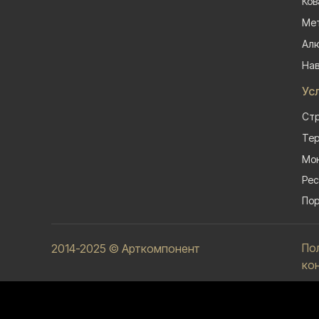
Ков
Мет
Алю
На
Ус
Стр
Тер
Мон
Рес
Пор
По
2014-2025 © Арткомпонент
ко