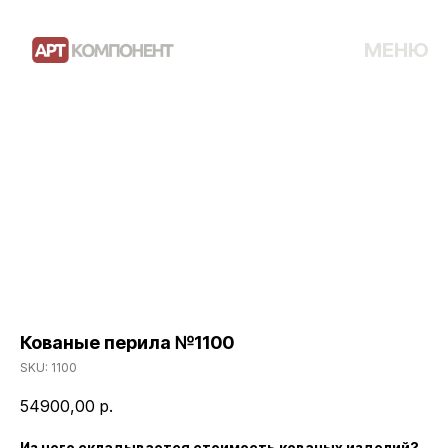
МЕНЮ
Кованые перила №1100
SKU:
1100
54900,00
р.
Из чего складывается стоимость кованых изделий?