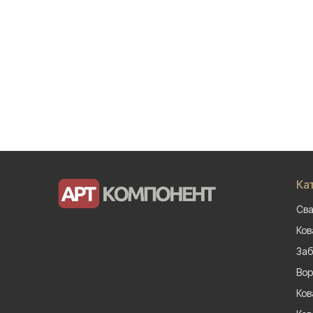
Ка
Сва
Ков
Заб
Вор
Ков