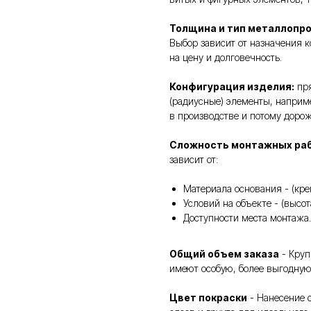
Толщина и тип металлопр
Выбор зависит от назначения к
на цену и долговечность.
Конфигурация изделия:
пря
(радиусные) элементы, наприм
в производстве и потому доро
Сложность монтажных ра
зависит от:
Материала основания - (кре
Условий на объекте - (высо
Доступности места монтажа.
Общий объем заказа
- Круп
имеют особую, более выгодную
Цвет покраски
- Нанесение с