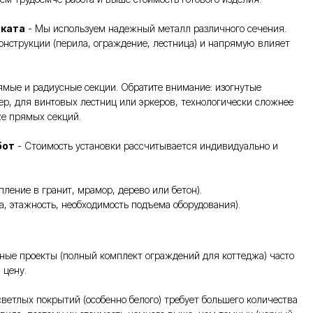
оката
- Мы используем надежный металл различного сечения.
онструкции (перила, ограждение, лестница) и напрямую влияет
мые и радиусные секции. Обратите внимание: изогнутые
ер, для винтовых лестниц или эркеров, технологически сложнее
же прямых секций.
бот
- Стоимость установки рассчитывается индивидуально и
пление в гранит, мрамор, дерево или бетон).
та, этажность, необходимость подъема оборудования).
ные проекты (полный комплект ограждений для коттеджа) часто
 цену.
ветлых покрытий (особенно белого) требует большего количества