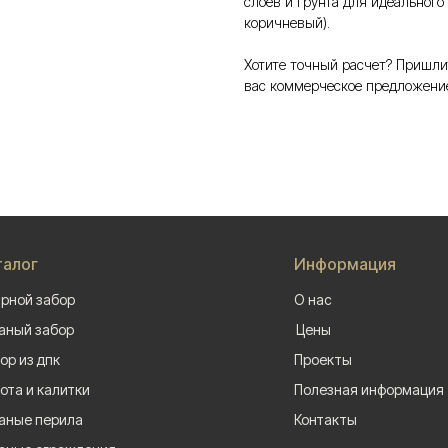
слоев и грунта для идеального
коричневый).
Хотите точный расчет? Пришли
вас коммерческое предложени
талог
Информация
рной забор
О нас
аный забор
Цены
ор из дпк
Проекты
ота и калитки
Полезная информация
аные перила
Контакты