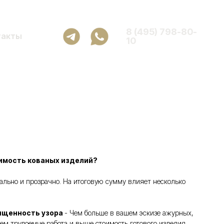
8 (495) 798-80-
такты
10
8
имость кованых изделий?
ьно и прозрачно. На итоговую сумму влияет несколько
ыщенность узора
- Чем больше в вашем эскизе ажурных,
ем трудоемче работа и выше стоимость готового изделия.