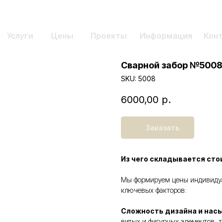
Услуги
Цены
Проекты
Информация
Кон
Сварной забор №500
SKU:
5008
6000,00
р.
Заказать
Из чего складывается сто
Мы формируем цены индивидуал
ключевых факторов:
Сложность дизайна и нас
витых и фигурных элементов, т