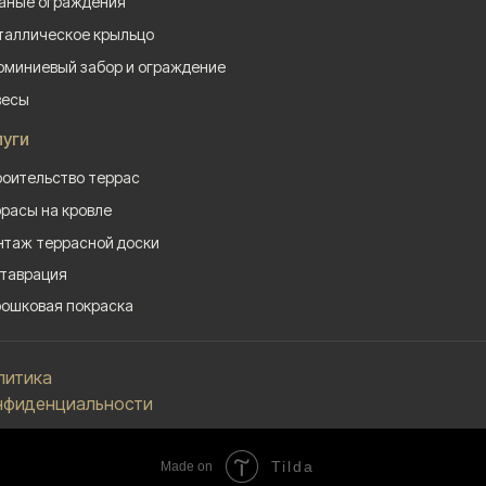
аные ограждения
аллическое крыльцо
миниевый забор и ограждение
весы
луги
оительство террас
расы на кровле
таж террасной доски
таврация
ошковая покраска
литика
нфиденциальности
Tilda
Made on