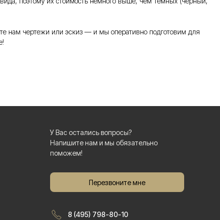
 вида, поэтому их стоимость немного выше, чем темных (черный,
те нам чертежи или эскиз — и мы оперативно подготовим для
е!
У Вас остались вопросы?
Напишите нам и мы обязательно
поможем!
Перезвоните мне
8 (495) 798-80-10