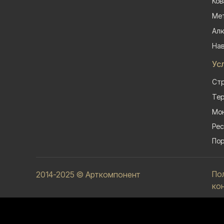
Ков
Мет
Алю
На
Ус
Стр
Тер
Мон
Рес
Пор
По
2014-2025 © Арткомпонент
ко