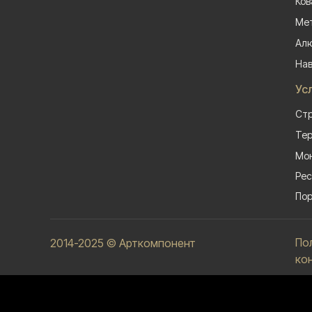
Ков
Мет
Алю
На
Ус
Стр
Тер
Мон
Рес
Пор
По
2014-2025 © Арткомпонент
ко