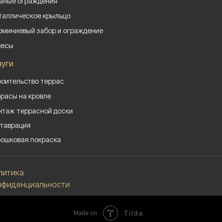
аные ограждения
аллическое крыльцо
миниевый забор и ограждение
весы
луги
оительство террас
расы на кровле
таж террасной доски
таврация
ошковая покраска
литика
нфиденциальности
Tilda
Made on