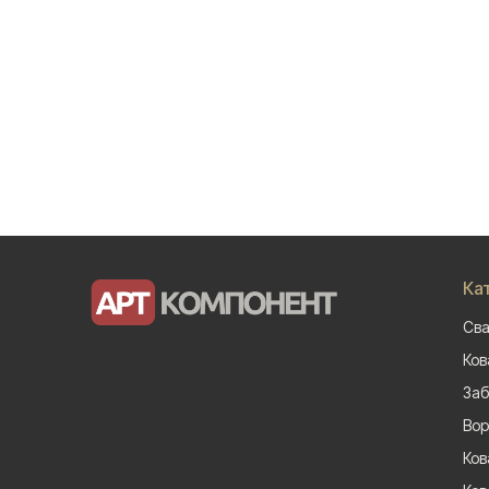
Ка
Сва
Ков
Заб
Вор
Ков