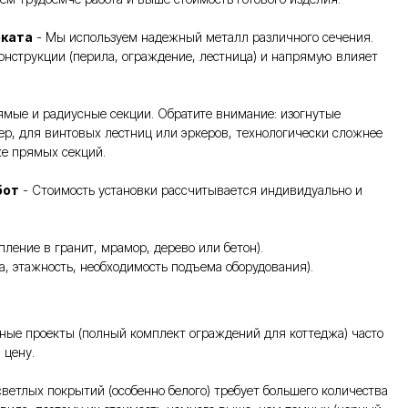
оката
- Мы используем надежный металл различного сечения.
онструкции (перила, ограждение, лестница) и напрямую влияет
мые и радиусные секции. Обратите внимание: изогнутые
ер, для винтовых лестниц или эркеров, технологически сложнее
же прямых секций.
бот
- Стоимость установки рассчитывается индивидуально и
пление в гранит, мрамор, дерево или бетон).
та, этажность, необходимость подъема оборудования).
ные проекты (полный комплект ограждений для коттеджа) часто
 цену.
ветлых покрытий (особенно белого) требует большего количества