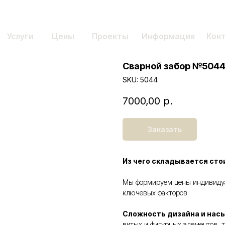
Услуги
Цены
Проекты
Информация
Кон
Сварной забор №504
SKU:
5044
7000,00
р.
Заказать
Из чего складывается сто
Мы формируем цены индивидуал
ключевых факторов:
Сложность дизайна и нас
витых и фигурных элементов, т