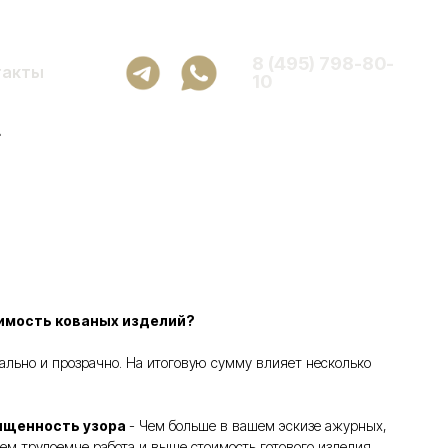
8 (495) 798-80-
такты
10
4
имость кованых изделий?
ьно и прозрачно. На итоговую сумму влияет несколько
ыщенность узора
- Чем больше в вашем эскизе ажурных,
ем трудоемче работа и выше стоимость готового изделия.