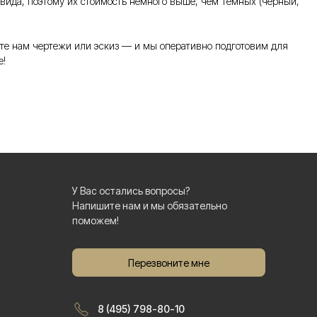
 вида, поэтому их стоимость немного выше, чем темных (черный,
те нам чертежи или эскиз — и мы оперативно подготовим для
е!
У Вас остались вопросы?
Напишите нам и мы обязательно
поможем!
Перезвоните мне
8 (495) 798-80-10