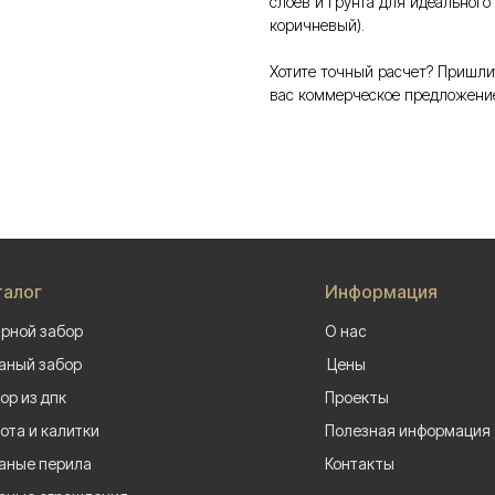
слоев и грунта для идеального
коричневый).
Хотите точный расчет? Пришли
вас коммерческое предложени
талог
Информация
рной забор
О нас
аный забор
Цены
ор из дпк
Проекты
ота и калитки
Полезная информация
аные перила
Контакты