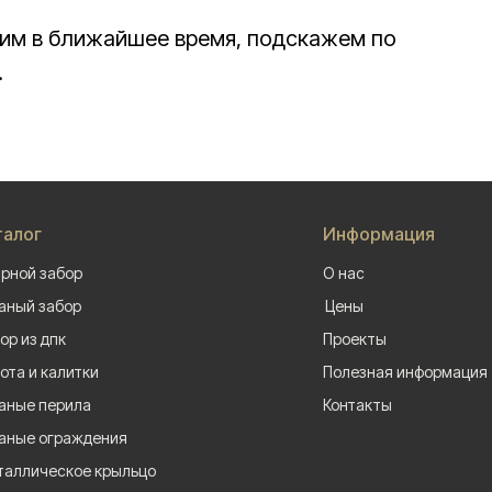
им в ближайшее время, подскажем по
.
талог
Информация
рной забор
О нас
аный забор
Цены
ор из дпк
Проекты
ота и калитки
Полезная информация
аные перила
Контакты
аные ограждения
аллическое крыльцо