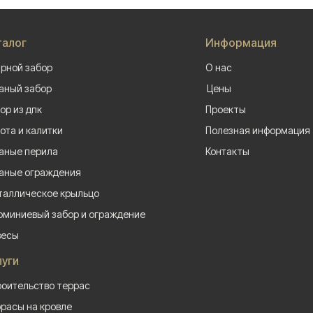
талог
Информация
рной забор
О нас
аный забор
Цены
ор из дпк
Проекты
ота и калитки
Полезная информация
аные перила
Контакты
аные ограждения
аллическое крыльцо
миниевый забор и ограждение
весы
луги
оительство террас
расы на кровле