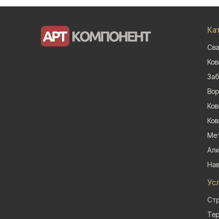
Ка
Сва
Ков
Заб
Вор
Ков
Ков
Мет
Алю
На
Ус
Стр
Тер