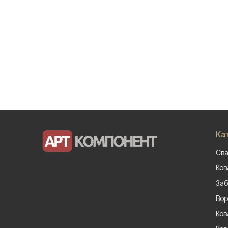
Ка
Сва
Ков
Заб
Вор
Ков