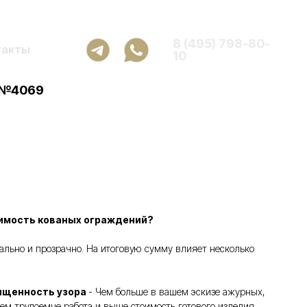
8 (495) 798-80-
такты
10
 №4069
оимость кованых ограждений?
ьно и прозрачно. На итоговую сумму влияет несколько
ыщенность узора
- Чем больше в вашем эскизе ажурных,
ем трудоемче работа и выше стоимость готового изделия.