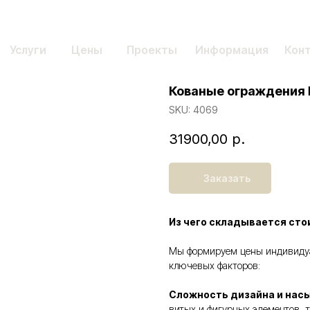
Услуги
Цены
Проекты
Информация
Кон
Кованые ограждения
SKU:
4069
31900,00
р.
Заказать
Из чего складывается ст
Мы формируем цены индивидуал
ключевых факторов:
Сложность дизайна и нас
витых и фигурных элементов, т