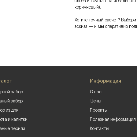
слоев и грунта для идеального
коричневый).
Хотите точный расчет? Выберит
эскиза — и мы оперативно под
талог
Информация
рной забор
О нас
аный забор
Цены
ор из дпк
Проекты
ота и калитки
Полезная информация
аные перила
Контакты