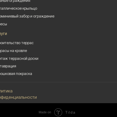
аные ограждения
аллическое крыльцо
миниевый забор и ограждение
весы
луги
оительство террас
расы на кровле
таж террасной доски
таврация
ошковая покраска
литика
нфиденциальности
Tilda
Made on