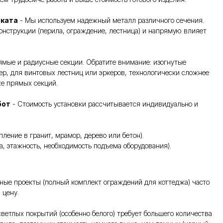
оката
- Мы используем надежный металл различного сечения.
онструкции (перила, ограждение, лестница) и напрямую влияет
мые и радиусные секции. Обратите внимание: изогнутые
ер, для винтовых лестниц или эркеров, технологически сложнее
же прямых секций.
бот
- Стоимость установки рассчитывается индивидуально и
пление в гранит, мрамор, дерево или бетон).
та, этажность, необходимость подъема оборудования).
ные проекты (полный комплект ограждений для коттеджа) часто
 цену.
ветлых покрытий (особенно белого) требует большего количества