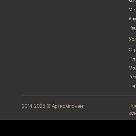
Ков
Мет
Алю
На
Ус
Стр
Тер
Мон
Рес
Пор
По
2014-2025 © Арткомпонент
ко