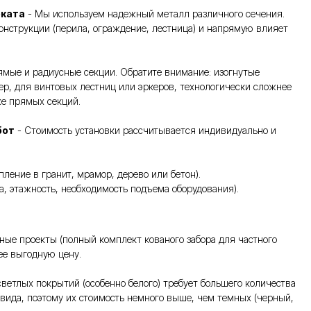
оката
- Мы используем надежный металл различного сечения.
онструкции (перила, ограждение, лестница) и напрямую влияет
мые и радиусные секции. Обратите внимание: изогнутые
ер, для винтовых лестниц или эркеров, технологически сложнее
же прямых секций.
бот
- Стоимость установки рассчитывается индивидуально и
пление в гранит, мрамор, дерево или бетон).
та, этажность, необходимость подъема оборудования).
ные проекты (полный комплект кованого забора для частного
ее выгодную цену.
ветлых покрытий (особенно белого) требует большего количества
 вида, поэтому их стоимость немного выше, чем темных (черный,