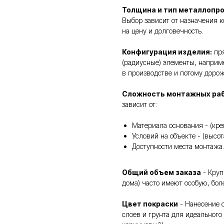
Толщина и тип металлопр
Выбор зависит от назначения к
на цену и долговечность.
Конфигурация изделия:
пря
(радиусные) элементы, наприм
в производстве и потому доро
Сложность монтажных ра
зависит от:
Материала основания - (кре
Условий на объекте - (высо
Доступности места монтажа.
Общий объем заказа
- Круп
дома) часто имеют особую, бол
Цвет покраски
- Нанесение с
слоев и грунта для идеального