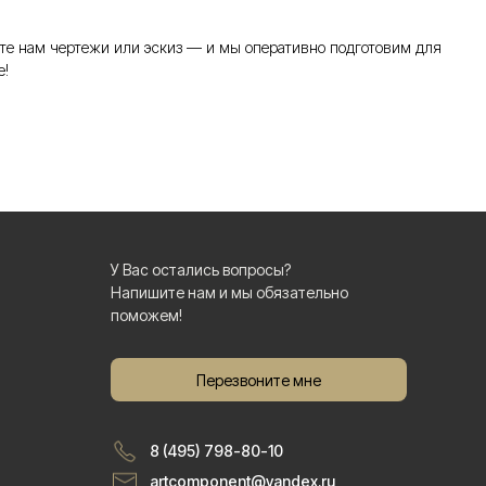
те нам чертежи или эскиз — и мы оперативно подготовим для
е!
У Вас остались вопросы?
Напишите нам и мы обязательно
поможем!
Перезвоните мне
8 (495) 798-80-10
artcomponent@yandex.ru