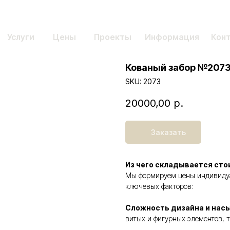
Услуги
Цены
Проекты
Информация
Кон
Кованый забор №207
SKU:
2073
20000,00
р.
Заказать
Из чего складывается сто
Мы формируем цены индивидуал
ключевых факторов:
Сложность дизайна и нас
витых и фигурных элементов, т