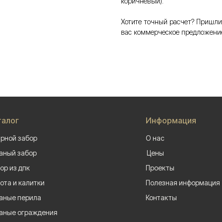
коричневый).
Хотите точный расчет? Пришли
вас коммерческое предложени
талог
Информация
рной забор
О нас
аный забор
Цены
ор из дпк
Проекты
ота и калитки
Полезная информация
аные перила
Контакты
аные ограждения