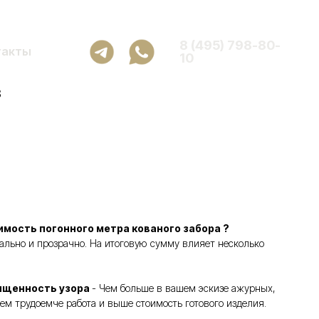
8 (495) 798-80-
такты
10
3
имость погонного метра кованого забора ?
ьно и прозрачно. На итоговую сумму влияет несколько
ыщенность узора
- Чем больше в вашем эскизе ажурных,
ем трудоемче работа и выше стоимость готового изделия.