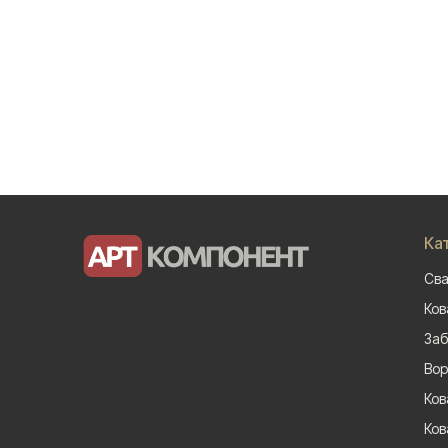
Ка
Сва
Ков
Заб
Вор
Ков
Ков